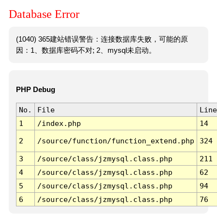
Database Error
(1040) 365建站错误警告：连接数据库失败，可能的原
因：1、数据库密码不对; 2、mysql未启动。
PHP Debug
No.
File
Line
1
/index.php
14
2
/source/function/function_extend.php
324
3
/source/class/jzmysql.class.php
211
4
/source/class/jzmysql.class.php
62
5
/source/class/jzmysql.class.php
94
6
/source/class/jzmysql.class.php
76