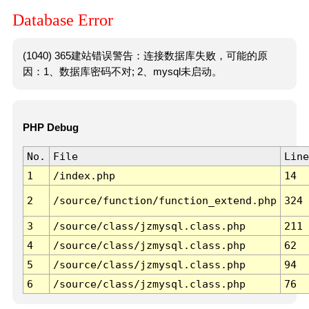
Database Error
(1040) 365建站错误警告：连接数据库失败，可能的原
因：1、数据库密码不对; 2、mysql未启动。
PHP Debug
No.
File
Line
1
/index.php
14
2
/source/function/function_extend.php
324
3
/source/class/jzmysql.class.php
211
4
/source/class/jzmysql.class.php
62
5
/source/class/jzmysql.class.php
94
6
/source/class/jzmysql.class.php
76