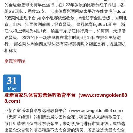
的全运会篮球比赛早已运行，在U22年岁段的比赛分红了两组，各
组6支球队，悉数12支。 云南体育彩票网站太平洋在线龙虎斗dota
2菠菜网正规平台 如今小组赛依然收敛，A组辽宁全胜晋级，同期北
京、山东、江西位列前四，径直晋级。 皇冠体育hg86a B组中，浙
江队和上海同为4胜1负，输赢干系浙江排行第一，和河南、天津沿
途晋级。 双方的下一场较量将在北京时间6月13日在掘金主场进
行。 那么两队剩余四支球队还有莫得契机呢？谜底是有，况且契机
相称大
皇冠管理端
31
May
亚新百家乐体育彩票远程教育平台（www.crowngolden88
8.com）
亚新百家乐体育彩票远程教育平台（www.crowngolden888.com）
《无穷卓绝班》的剧情发展沙巴炸金花，确凿是越来越特敬爱了。
节目组请来四位制片东说念主，来对学员们进行市集评级，成功选
出最念念合营的演员和最不念念合营的演员。若是被选为最念念合