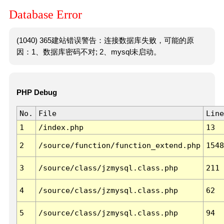
Database Error
(1040) 365建站错误警告：连接数据库失败，可能的原
因：1、数据库密码不对; 2、mysql未启动。
PHP Debug
No.
File
Line
1
/index.php
13
2
/source/function/function_extend.php
1548
3
/source/class/jzmysql.class.php
211
4
/source/class/jzmysql.class.php
62
5
/source/class/jzmysql.class.php
94