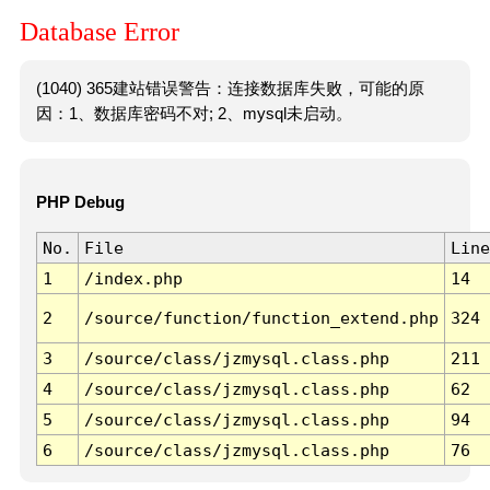
Database Error
(1040) 365建站错误警告：连接数据库失败，可能的原
因：1、数据库密码不对; 2、mysql未启动。
PHP Debug
No.
File
Line
1
/index.php
14
2
/source/function/function_extend.php
324
3
/source/class/jzmysql.class.php
211
4
/source/class/jzmysql.class.php
62
5
/source/class/jzmysql.class.php
94
6
/source/class/jzmysql.class.php
76