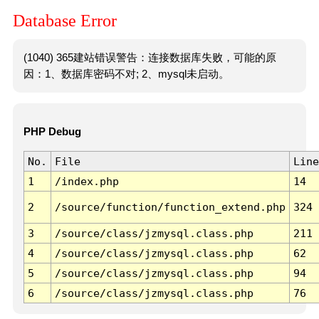
Database Error
(1040) 365建站错误警告：连接数据库失败，可能的原
因：1、数据库密码不对; 2、mysql未启动。
PHP Debug
No.
File
Line
1
/index.php
14
2
/source/function/function_extend.php
324
3
/source/class/jzmysql.class.php
211
4
/source/class/jzmysql.class.php
62
5
/source/class/jzmysql.class.php
94
6
/source/class/jzmysql.class.php
76