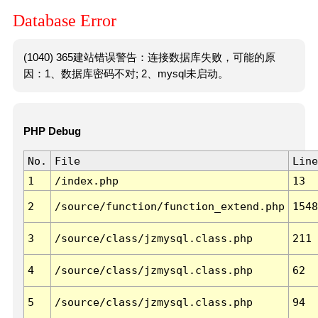
Database Error
(1040) 365建站错误警告：连接数据库失败，可能的原
因：1、数据库密码不对; 2、mysql未启动。
PHP Debug
No.
File
Line
1
/index.php
13
2
/source/function/function_extend.php
1548
3
/source/class/jzmysql.class.php
211
4
/source/class/jzmysql.class.php
62
5
/source/class/jzmysql.class.php
94