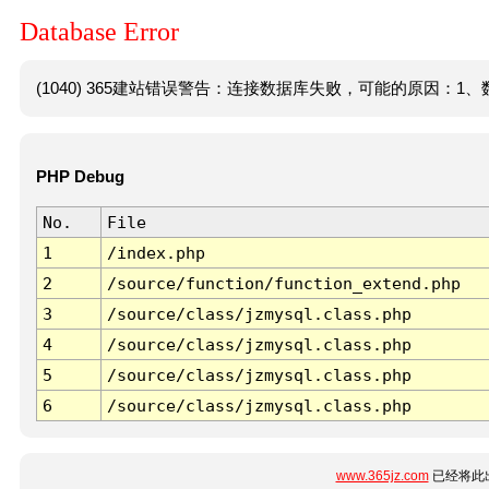
Database Error
(1040) 365建站错误警告：连接数据库失败，可能的原因：1、数
PHP Debug
No.
File
1
/index.php
2
/source/function/function_extend.php
3
/source/class/jzmysql.class.php
4
/source/class/jzmysql.class.php
5
/source/class/jzmysql.class.php
6
/source/class/jzmysql.class.php
www.365jz.com
已经将此