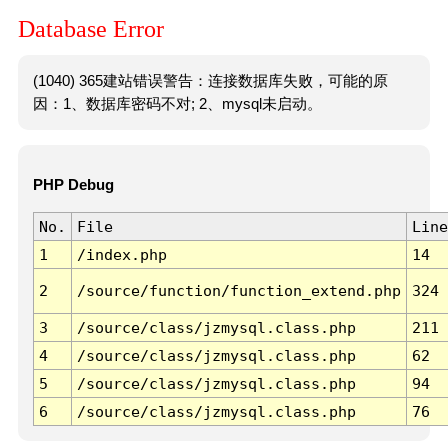
Database Error
(1040) 365建站错误警告：连接数据库失败，可能的原
因：1、数据库密码不对; 2、mysql未启动。
PHP Debug
No.
File
Line
1
/index.php
14
2
/source/function/function_extend.php
324
3
/source/class/jzmysql.class.php
211
4
/source/class/jzmysql.class.php
62
5
/source/class/jzmysql.class.php
94
6
/source/class/jzmysql.class.php
76