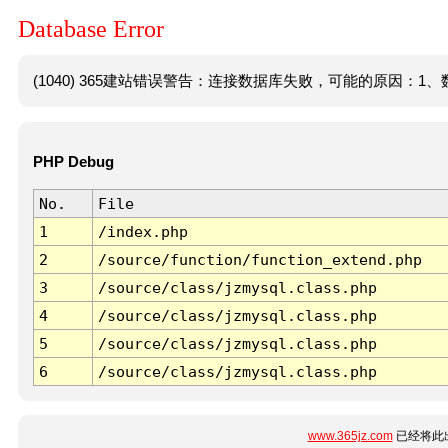
Database Error
(1040) 365建站错误警告：连接数据库失败，可能的原因：1、数
PHP Debug
No.
File
1
/index.php
2
/source/function/function_extend.php
3
/source/class/jzmysql.class.php
4
/source/class/jzmysql.class.php
5
/source/class/jzmysql.class.php
6
/source/class/jzmysql.class.php
www.365jz.com
已经将此