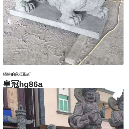
貔貅的象征酷好
皇冠hg86a