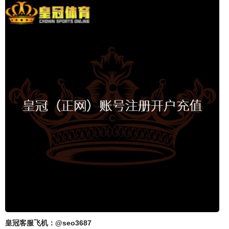
皇冠客服飞机：@seo3687