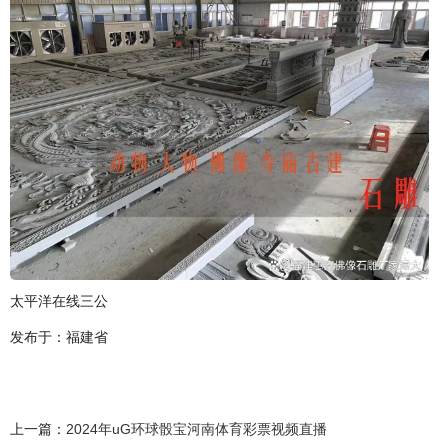
太平洋在线三公
发布于：福建省
上一篇：
2024年uG环球骰宝河南体育彩票视频直播