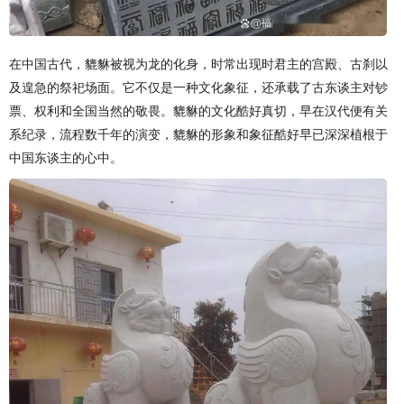
在中国古代，貔貅被视为龙的化身，时常出现时君主的宫殿、古刹以
及遑急的祭祀场面。它不仅是一种文化象征，还承载了古东谈主对钞
票、权利和全国当然的敬畏。貔貅的文化酷好真切，早在汉代便有关
系纪录，流程数千年的演变，貔貅的形象和象征酷好早已深深植根于
中国东谈主的心中。