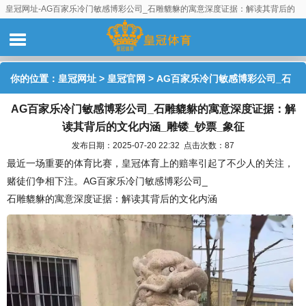
皇冠网址-AG百家乐冷门敏感博彩公司_石雕貔貅的寓意深度证据：解读其背后的
文化内涵_雕镂_钞票_象征
你的位置：
皇冠网址
>
皇冠官网
> AG百家乐冷门敏感博彩公司_石
AG百家乐冷门敏感博彩公司_石雕貔貅的寓意深度证据：解
雕貔貅的寓意深度证据：解读其背后的文化内涵_雕镂_钞票_象征
读其背后的文化内涵_雕镂_钞票_象征
发布日期：2025-07-20 22:32 点击次数：87
最近一场重要的体育比赛，皇冠体育上的赔率引起了不少人的关注，
赌徒们争相下注。AG百家乐冷门敏感博彩公司_
石雕貔貅的寓意深度证据：解读其背后的文化内涵