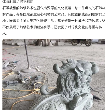
体育彩票足球竞彩网
石雕貔貅的雕镂艺术也骄气出深厚的文化底蕴。每一件考究的石雕貔
貅作品，齐是匠东谈主经心雕镂的艺术品。从雕镂的线条到貔貅的步
地，匠东谈主通过细巧的雕镂手法，赋予貔貅一种威严和巧妙感，这
不仅展现了雕镂艺术的精湛身手，还发扬了对传统文化的尊重与传
承。