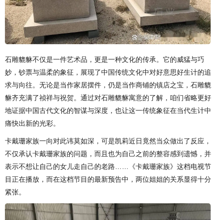
石雕貔貅不仅是一件艺术品，更是一种文化的传承。它的威猛与巧
妙，钞票与温柔的象征，展现了中国传统文化中对好意思好生计的追
求与向往。无论是当作家居摆件，仍是当作商铺的镇店之宝，石雕貔
貅齐充满了祯祥与祝贺。通过对石雕貔貅寓意的了解，咱们省略更好
地证据中国古代文化的智谋与深度，也让这一传统象征在当代生计中
痛快出新的光彩。
卡戴珊家族一向对此讳莫如深，可是凯莉近日竟然当众做出了反应，
不仅承认卡戴珊家族的问题，而且也为自己之前的整容感到遗憾，并
表示不想让自己的女儿走自己的老路……《卡戴珊家族》这档电视节
目正在播放，而在这档节目的最新预告中，两位姐姐的关系显得十分
紧张。