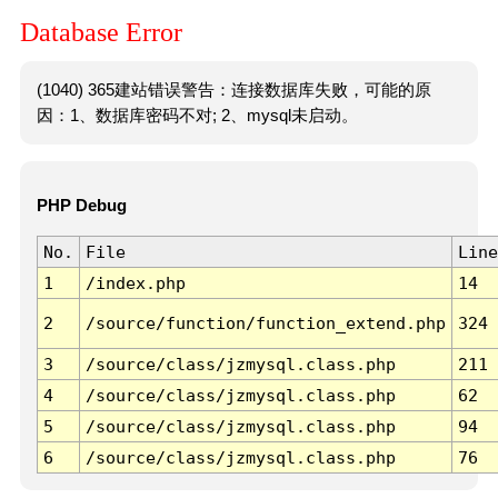
Database Error
(1040) 365建站错误警告：连接数据库失败，可能的原
因：1、数据库密码不对; 2、mysql未启动。
PHP Debug
No.
File
Line
1
/index.php
14
2
/source/function/function_extend.php
324
3
/source/class/jzmysql.class.php
211
4
/source/class/jzmysql.class.php
62
5
/source/class/jzmysql.class.php
94
6
/source/class/jzmysql.class.php
76