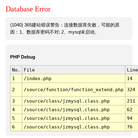
Database Error
(1040) 365建站错误警告：连接数据库失败，可能的原
因：1、数据库密码不对; 2、mysql未启动。
PHP Debug
No.
File
Line
1
/index.php
14
2
/source/function/function_extend.php
324
3
/source/class/jzmysql.class.php
211
4
/source/class/jzmysql.class.php
62
5
/source/class/jzmysql.class.php
94
6
/source/class/jzmysql.class.php
76