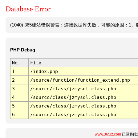
Database Error
(1040) 365建站错误警告：连接数据库失败，可能的原因：1、数
PHP Debug
No.
File
1
/index.php
2
/source/function/function_extend.php
3
/source/class/jzmysql.class.php
4
/source/class/jzmysql.class.php
5
/source/class/jzmysql.class.php
6
/source/class/jzmysql.class.php
www.365jz.com
已经将此