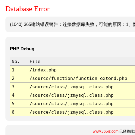
Database Error
(1040) 365建站错误警告：连接数据库失败，可能的原因：1、数
PHP Debug
No.
File
1
/index.php
2
/source/function/function_extend.php
3
/source/class/jzmysql.class.php
4
/source/class/jzmysql.class.php
5
/source/class/jzmysql.class.php
6
/source/class/jzmysql.class.php
www.365jz.com
已经将此