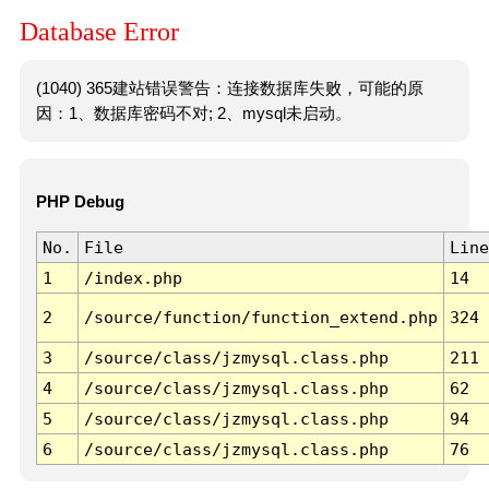
Database Error
(1040) 365建站错误警告：连接数据库失败，可能的原
因：1、数据库密码不对; 2、mysql未启动。
PHP Debug
No.
File
Line
1
/index.php
14
2
/source/function/function_extend.php
324
3
/source/class/jzmysql.class.php
211
4
/source/class/jzmysql.class.php
62
5
/source/class/jzmysql.class.php
94
6
/source/class/jzmysql.class.php
76