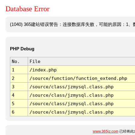
Database Error
(1040) 365建站错误警告：连接数据库失败，可能的原因：1、数
PHP Debug
No.
File
1
/index.php
2
/source/function/function_extend.php
3
/source/class/jzmysql.class.php
4
/source/class/jzmysql.class.php
5
/source/class/jzmysql.class.php
6
/source/class/jzmysql.class.php
www.365jz.com
已经将此