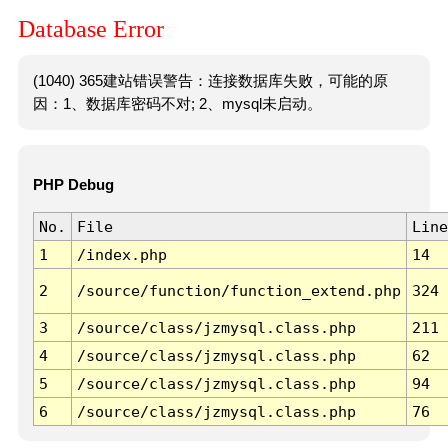
Database Error
(1040) 365建站错误警告：连接数据库失败，可能的原
因：1、数据库密码不对; 2、mysql未启动。
PHP Debug
No.
File
Line
1
/index.php
14
2
/source/function/function_extend.php
324
3
/source/class/jzmysql.class.php
211
4
/source/class/jzmysql.class.php
62
5
/source/class/jzmysql.class.php
94
6
/source/class/jzmysql.class.php
76