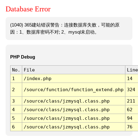
Database Error
(1040) 365建站错误警告：连接数据库失败，可能的原
因：1、数据库密码不对; 2、mysql未启动。
PHP Debug
No.
File
Line
1
/index.php
14
2
/source/function/function_extend.php
324
3
/source/class/jzmysql.class.php
211
4
/source/class/jzmysql.class.php
62
5
/source/class/jzmysql.class.php
94
6
/source/class/jzmysql.class.php
76