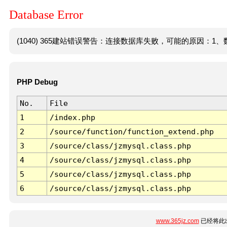
Database Error
(1040) 365建站错误警告：连接数据库失败，可能的原因：1、数
PHP Debug
No.
File
1
/index.php
2
/source/function/function_extend.php
3
/source/class/jzmysql.class.php
4
/source/class/jzmysql.class.php
5
/source/class/jzmysql.class.php
6
/source/class/jzmysql.class.php
www.365jz.com
已经将此