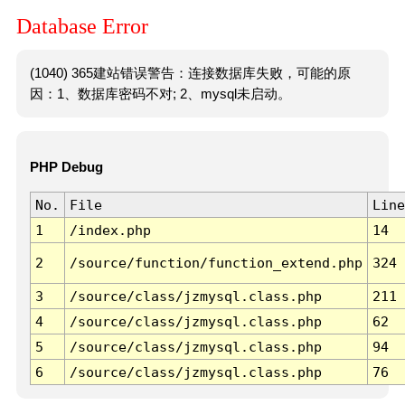
Database Error
(1040) 365建站错误警告：连接数据库失败，可能的原
因：1、数据库密码不对; 2、mysql未启动。
PHP Debug
No.
File
Line
1
/index.php
14
2
/source/function/function_extend.php
324
3
/source/class/jzmysql.class.php
211
4
/source/class/jzmysql.class.php
62
5
/source/class/jzmysql.class.php
94
6
/source/class/jzmysql.class.php
76