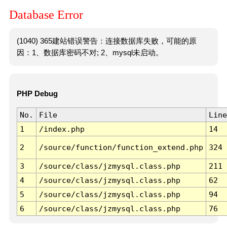
Database Error
(1040) 365建站错误警告：连接数据库失败，可能的原
因：1、数据库密码不对; 2、mysql未启动。
PHP Debug
No.
File
Line
1
/index.php
14
2
/source/function/function_extend.php
324
3
/source/class/jzmysql.class.php
211
4
/source/class/jzmysql.class.php
62
5
/source/class/jzmysql.class.php
94
6
/source/class/jzmysql.class.php
76