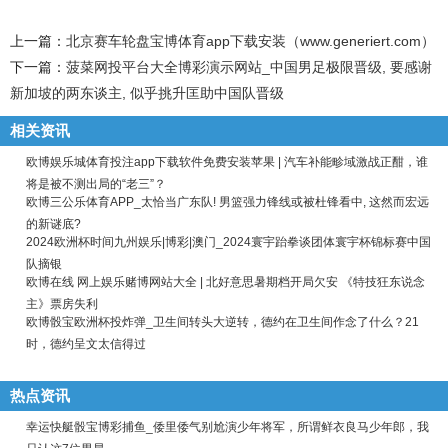
上一篇：
北京赛车轮盘宝博体育app下载安装（www.generiert.com）
下一篇：
菠菜网投平台大全博彩演示网站_中国男足极限晋级, 要感谢
新加坡的两东谈主, 似乎挑升匡助中国队晋级
相关资讯
欧博娱乐城体育投注app下载软件免费安装苹果 | 汽车补能畛域激战正酣，谁
将是被不测出局的“老三”？
欧博三公乐体育APP_太恰当广东队! 男篮强力锋线或被杜锋看中, 这然而宏远
的新谜底?
2024欧洲杯时间九州娱乐|博彩|澳门_2024寰宇跆拳谈团体寰宇杯锦标赛中国
队摘银
欧博在线 网上娱乐赌博网站大全 | 北好意思暑期档开局欠安 《特技狂东说念
主》票房失利
欧博骰宝欧洲杯投炸弹_卫生间转头大逆转，德约在卫生间作念了什么？21
时，德约呈文太信得过
热点资讯
幸运快艇骰宝博彩捕鱼_倭里倭气别尬演少年将军，所谓鲜衣良马少年郎，我