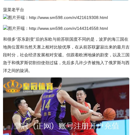
菠菜老平台
图片开端：http://www.sm598.com/n/421619308.html
图片开端：http://www.sm598.com/n/144314558.html
和很多“苏东剧变”后的东欧与前苏联国度不同的是，波罗的海三国在
地舆位置和当然天禀上相对比较优厚，在从前苏联寥寂出来的最月吉
段时分，社会经济发展相对安谧。但跟着欧洲地缘的剧变，以及三国
急于和俄罗斯切割但使劲过猛，先后多几许少齐被拖入了俄罗斯与西
洋之间的旋涡。