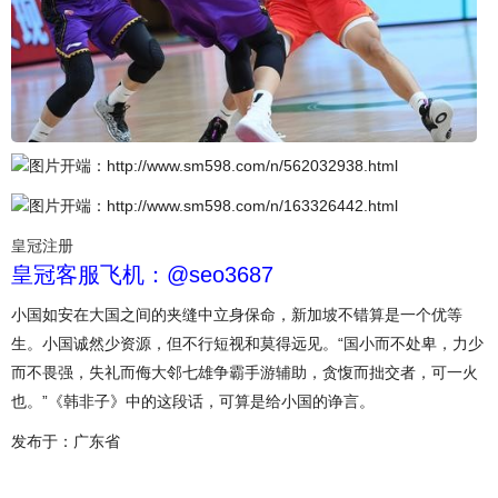
图片开端：http://www.sm598.com/n/562032938.html
图片开端：http://www.sm598.com/n/163326442.html
皇冠注册
皇冠客服飞机：@seo3687
小国如安在大国之间的夹缝中立身保命，新加坡不错算是一个优等
生。小国诚然少资源，但不行短视和莫得远见。“国小而不处卑，力少
而不畏强，失礼而侮大邻七雄争霸手游辅助，贪愎而拙交者，可一火
也。”《韩非子》中的这段话，可算是给小国的诤言。
发布于：广东省