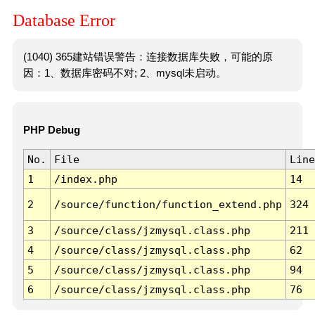
Database Error
(1040) 365建站错误警告：连接数据库失败，可能的原
因：1、数据库密码不对; 2、mysql未启动。
PHP Debug
No.
File
Line
1
/index.php
14
2
/source/function/function_extend.php
324
3
/source/class/jzmysql.class.php
211
4
/source/class/jzmysql.class.php
62
5
/source/class/jzmysql.class.php
94
6
/source/class/jzmysql.class.php
76