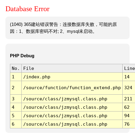
Database Error
(1040) 365建站错误警告：连接数据库失败，可能的原
因：1、数据库密码不对; 2、mysql未启动。
PHP Debug
No.
File
Line
1
/index.php
14
2
/source/function/function_extend.php
324
3
/source/class/jzmysql.class.php
211
4
/source/class/jzmysql.class.php
62
5
/source/class/jzmysql.class.php
94
6
/source/class/jzmysql.class.php
76