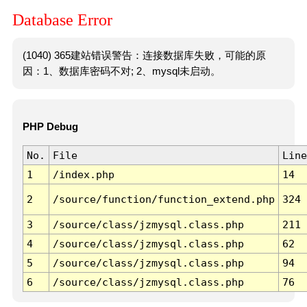
Database Error
(1040) 365建站错误警告：连接数据库失败，可能的原
因：1、数据库密码不对; 2、mysql未启动。
PHP Debug
No.
File
Line
1
/index.php
14
2
/source/function/function_extend.php
324
3
/source/class/jzmysql.class.php
211
4
/source/class/jzmysql.class.php
62
5
/source/class/jzmysql.class.php
94
6
/source/class/jzmysql.class.php
76