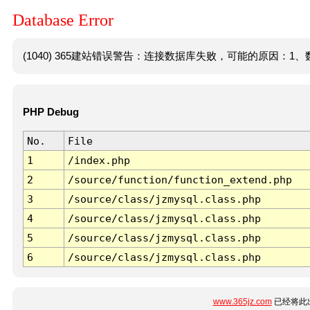
Database Error
(1040) 365建站错误警告：连接数据库失败，可能的原因：1、数
PHP Debug
No.
File
1
/index.php
2
/source/function/function_extend.php
3
/source/class/jzmysql.class.php
4
/source/class/jzmysql.class.php
5
/source/class/jzmysql.class.php
6
/source/class/jzmysql.class.php
www.365jz.com
已经将此