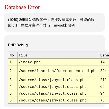
Database Error
(1040) 365建站错误警告：连接数据库失败，可能的原
因：1、数据库密码不对; 2、mysql未启动。
PHP Debug
No.
File
Line
1
/index.php
14
2
/source/function/function_extend.php
324
3
/source/class/jzmysql.class.php
211
4
/source/class/jzmysql.class.php
62
5
/source/class/jzmysql.class.php
94
6
/source/class/jzmysql.class.php
76