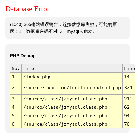
Database Error
(1040) 365建站错误警告：连接数据库失败，可能的原
因：1、数据库密码不对; 2、mysql未启动。
PHP Debug
No.
File
Line
1
/index.php
14
2
/source/function/function_extend.php
324
3
/source/class/jzmysql.class.php
211
4
/source/class/jzmysql.class.php
62
5
/source/class/jzmysql.class.php
94
6
/source/class/jzmysql.class.php
76