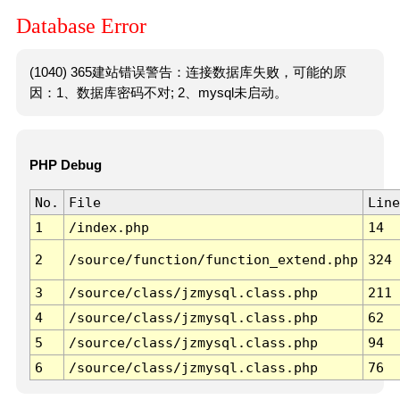
Database Error
(1040) 365建站错误警告：连接数据库失败，可能的原
因：1、数据库密码不对; 2、mysql未启动。
PHP Debug
No.
File
Line
1
/index.php
14
2
/source/function/function_extend.php
324
3
/source/class/jzmysql.class.php
211
4
/source/class/jzmysql.class.php
62
5
/source/class/jzmysql.class.php
94
6
/source/class/jzmysql.class.php
76