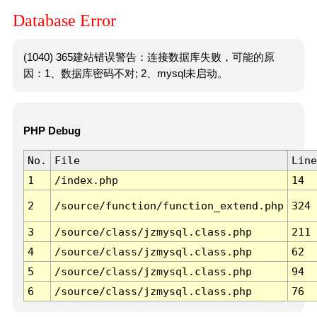
Database Error
(1040) 365建站错误警告：连接数据库失败，可能的原
因：1、数据库密码不对; 2、mysql未启动。
PHP Debug
No.
File
Line
1
/index.php
14
2
/source/function/function_extend.php
324
3
/source/class/jzmysql.class.php
211
4
/source/class/jzmysql.class.php
62
5
/source/class/jzmysql.class.php
94
6
/source/class/jzmysql.class.php
76