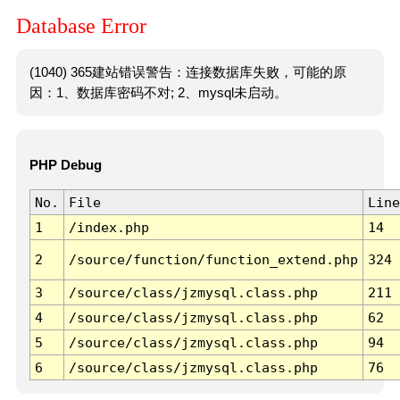
Database Error
(1040) 365建站错误警告：连接数据库失败，可能的原
因：1、数据库密码不对; 2、mysql未启动。
PHP Debug
No.
File
Line
1
/index.php
14
2
/source/function/function_extend.php
324
3
/source/class/jzmysql.class.php
211
4
/source/class/jzmysql.class.php
62
5
/source/class/jzmysql.class.php
94
6
/source/class/jzmysql.class.php
76