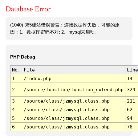
Database Error
(1040) 365建站错误警告：连接数据库失败，可能的原
因：1、数据库密码不对; 2、mysql未启动。
PHP Debug
No.
File
Line
1
/index.php
14
2
/source/function/function_extend.php
324
3
/source/class/jzmysql.class.php
211
4
/source/class/jzmysql.class.php
62
5
/source/class/jzmysql.class.php
94
6
/source/class/jzmysql.class.php
76